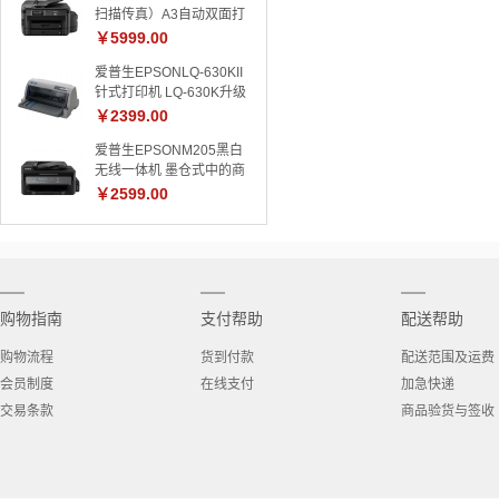
扫描传真）A3自动双面打
装相纸】
印机 L5198多功能一体机
￥5999.00
墨仓式连供喷墨商用
爱普生EPSONLQ-630KII
L1455 A3自动双面 复印/
针式打印机 LQ-630K升级
打印/扫描一体机
版 针式打印机82列
￥2399.00
爱普生EPSONM205黑白
无线一体机 墨仓式中的商
务仓打印复印扫描A4wifi
￥2599.00
家用办公
购物指南
支付帮助
配送帮助
购物流程
货到付款
配送范围及运费
会员制度
在线支付
加急快递
交易条款
商品验货与签收