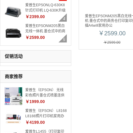
墨仓式连供喷墨商用
爱普生EPSONLQ-630KII
L1455 A3自动双面 复印/
针式打印机 LQ-630K升级
打印/扫描一体机
版 针式打印机82列
爱普生EPSONM205黑白无线
￥2399.00
机 墨仓式中的商务仓打印复印
描A4wifi家用办公
爱普生EPSONM205黑白
无线一体机 墨仓式中的商
￥2599.00
务仓打印复印扫描A4wifi
￥2599.00
家用办公
￥2599.00
促销活动
商家推荐
爱普生（EPSON） 无线
彩色照片墨仓式喷墨连供
家用办公多功能一体打印
￥1999.00
机 打印/复印/扫描/wifi
爱普生（EPSON） L8168
L4266优雅白【L4166升
L8188照片打印机家用办
级款】【彩色三合一】
公彩色6色照片喷墨打印机
￥4199.00
无线打印复印扫描 套餐一
爱普生L1455（打印复印
【含100张6寸+50张A4原