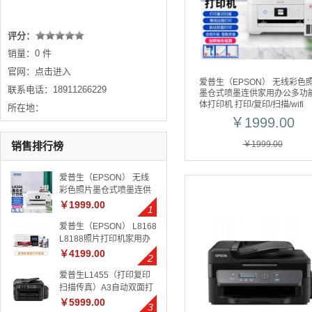
评分：
销量：0 件
官网：
点击进入
爱普生（EPSON） 无线彩色
联系电话：18911266229
墨仓式喷墨连供家用办公多功
体打印机 打印/复印/扫描/wifi
所在地：
L4266优雅白【L4166升级款
￥1999.00
【彩色三合一】
￥1999.00
销售排行榜
爱普生（EPSON） 无线
彩色照片墨仓式喷墨连供
家用办公多功能一体打印
￥1999.00
机 打印/复印/扫描/wifi
爱普生（EPSON） L8168
L4266优雅白【L4166升
L8188照片打印机家用办
级款】【彩色三合一】
公彩色6色照片喷墨打印机
￥4199.00
无线打印复印扫描 套餐一
爱普生L1455（打印复印
【含100张6寸+50张A4原
扫描传真）A3自动双面打
装相纸】
印机 L5198多功能一体机
￥5999.00