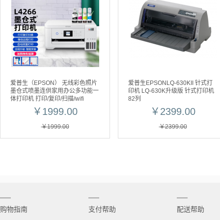
爱普生（EPSON） 无线彩色照片
爱普生EPSONLQ-630KII 针式打
墨仓式喷墨连供家用办公多功能一
印机 LQ-630K升级版 针式打印机
体打印机 打印/复印/扫描/wifi
82列
L4266优雅白【L4166升级款】
￥1999.00
￥2399.00
【彩色三合一】
￥1999.00
￥2399.00
购物指南
支付帮助
配送帮助