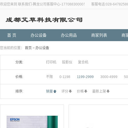
欢迎您来到 联系我们-腾龙公司客服中心-17708830000！ 客服电话:028-6478258
首 页
办公设备
办公用品
商家列表
商
您当前的位置：
首页
>
办公设备
分类:
打印机
投影仪
复合机
价格:
不限
0-1198
1199-2999
3000-4999
50
排序:
销量
评分
价格
最新上架